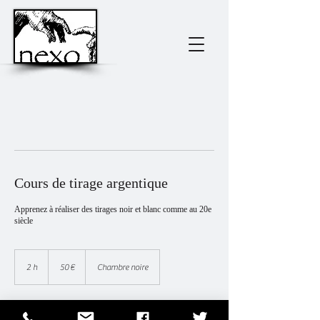
Cours de tirage argentique
Apprenez à réaliser des tirages noir et blanc comme au 20e
siècle
50
euros
2 h
2
50 €
Chambre noire
h